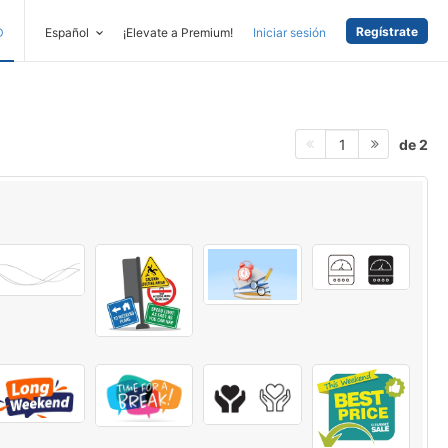
Regístrate
D
Español
¡Elevate a Premium!
Iniciar sesión
de 2
1