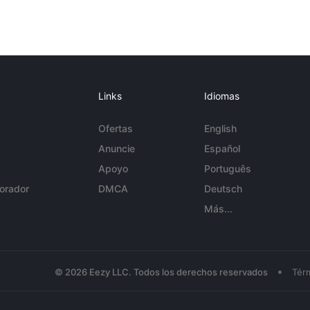
Links
Idiomas
Ofertas
English
Anuncie
Español
Apoyo
Português
orador
DMCA
Deutsch
Más...
•
© 2026 Eezy LLC. Todos los derechos reservados
Tér