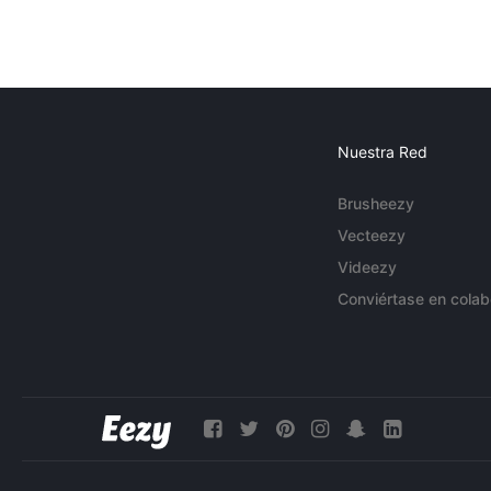
Nuestra Red
Brusheezy
Vecteezy
Videezy
Conviértase en colab