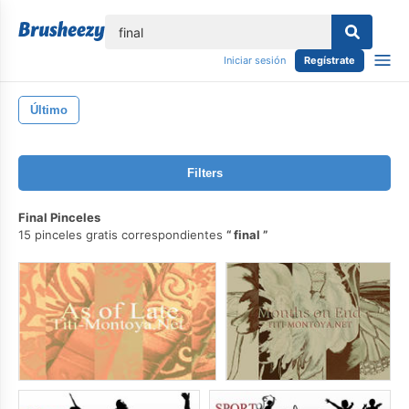
lose
Iniciar sesión
Regístrate
Último
Filters
Final Pinceles
15 pinceles gratis correspondientes
final