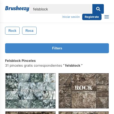
lose
Iniciar sesión
Regístrate
Rock
Roca
Filters
Felsblock Pinceles
31 pinceles gratis correspondientes
felsblock