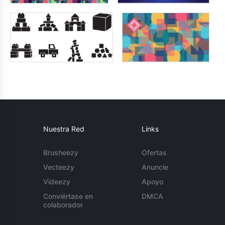
Nuestra Red
Links
Brusheezy
Ofertas
Vecteezy
Anuncie
Videezy
Apoyo
Conviértase en
DMCA
colaborador