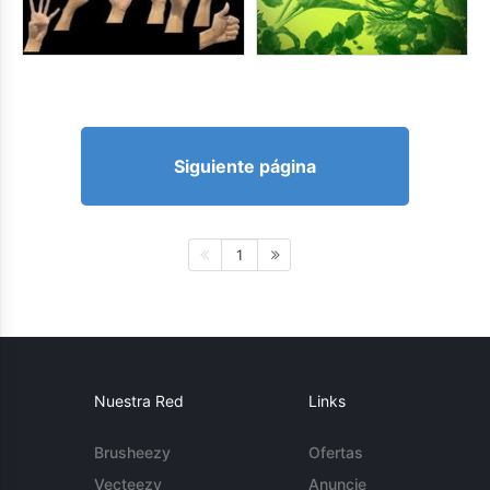
Siguiente página
1
Nuestra Red
Links
Brusheezy
Ofertas
Vecteezy
Anuncie