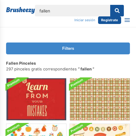
lose
Iniciar sesión
Regístrate
Filters
Fallen Pinceles
297 pinceles gratis correspondientes
fallen