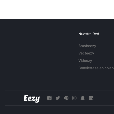
Nuestra Red
Brusheezy
Vecteezy
Videezy
Conviértase en colab