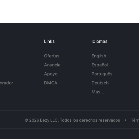
Links
Idiomas
Ofertas
English
Anuncie
Español
Apoyo
Português
orador
DMCA
Deutsch
Más...
•
© 2026 Eezy LLC. Todos los derechos reservados
Tér