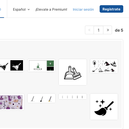
Regístrate
D
Español
¡Elevate a Premium!
Iniciar sesión
de 5
1