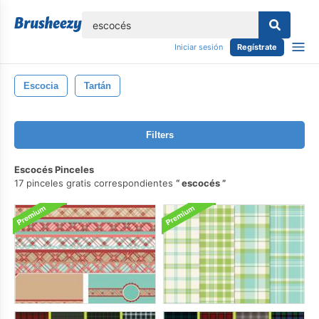
lose
Iniciar sesión
Regístrate
Escocia
Tartán
Filters
Escocés Pinceles
17 pinceles gratis correspondientes
escocés