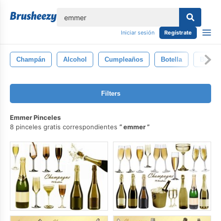
lose
Iniciar sesión
Regístrate
Champán
Alcohol
Cumpleaños
Botella
Burbuj
Filters
Emmer Pinceles
8 pinceles gratis correspondientes
emmer