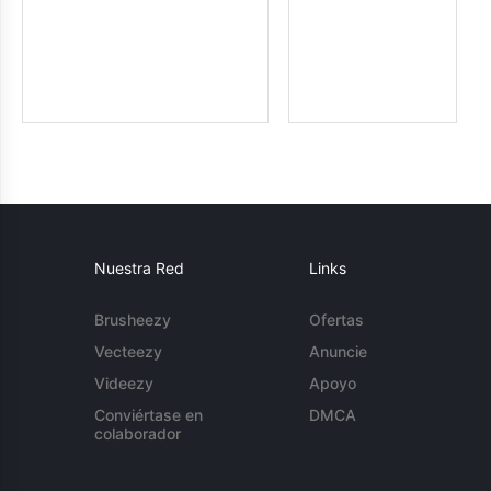
Nuestra Red
Links
Brusheezy
Ofertas
Vecteezy
Anuncie
Videezy
Apoyo
Conviértase en
DMCA
colaborador