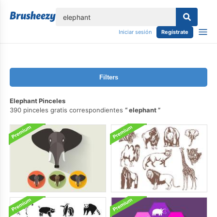
lose
Iniciar sesión
Regístrate
Filters
Elephant Pinceles
390 pinceles gratis correspondientes
elephant