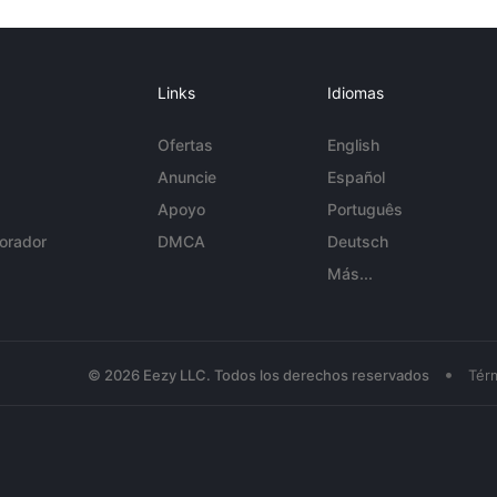
Links
Idiomas
Ofertas
English
Anuncie
Español
Apoyo
Português
orador
DMCA
Deutsch
Más...
•
© 2026 Eezy LLC. Todos los derechos reservados
Tér