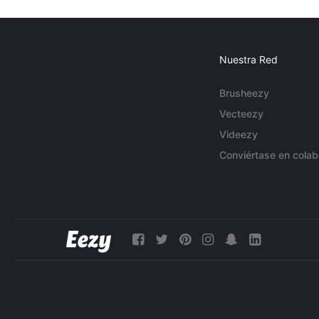
Nuestra Red
Brusheezy
Vecteezy
Videezy
Conviértase en colab