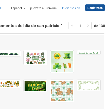
Regístrate
D
Español
¡Elevate a Premium!
Iniciar sesión
ementos del día de san patricio
de 138
1