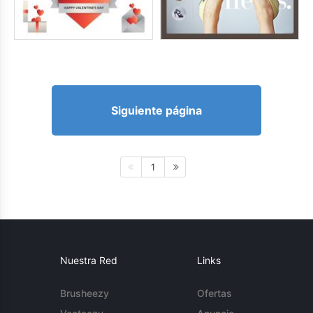
Siguiente página
1
Nuestra Red
Links
Brusheezy
Ofertas