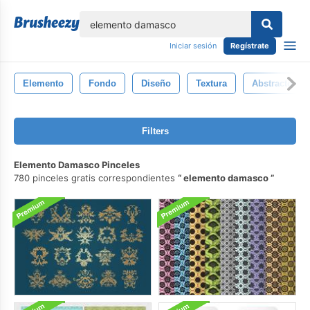
lose
Iniciar sesión
Regístrate
Elemento
Fondo
Diseño
Textura
Abstracto
Filters
Elemento Damasco Pinceles
780 pinceles gratis correspondientes
elemento damasco