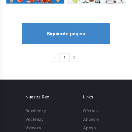
Siguiente página
1
Nuestra Red
Links
Brusheezy
Ofertas
Vecteezy
Anuncie
Videezy
Apoyo