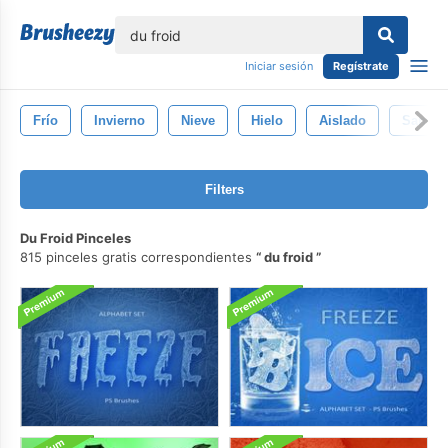
lose
Iniciar sesión
Regístrate
Frío
Invierno
Nieve
Hielo
Aislado
Sangre
Filters
Du Froid Pinceles
815 pinceles gratis correspondientes
du froid