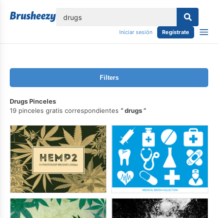
lose
Iniciar sesión
Regístrate
Filters
Drugs Pinceles
19 pinceles gratis correspondientes
drugs