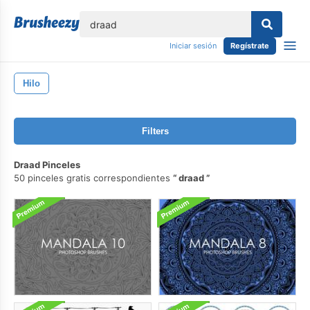
lose
Iniciar sesión
Regístrate
Hilo
Filters
Draad Pinceles
50 pinceles gratis correspondientes
draad