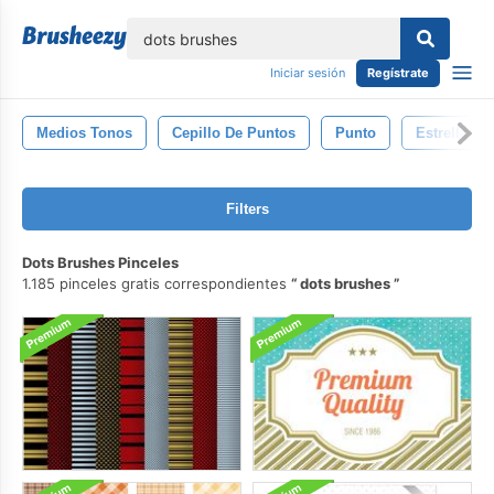
lose
Iniciar sesión
Regístrate
Medios Tonos
Cepillo De Puntos
Punto
Estrellas
Filters
Dots Brushes Pinceles
1.185 pinceles gratis correspondientes
dots brushes