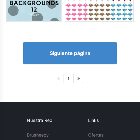
Siguiente página
1
Nuestra Red
Links
Brusheezy
Ofertas