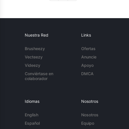
Nuestra Red
Links
Brusheezy
Ofertas
Vecteezy
Anuncie
Videezy
Apoyo
Conviértase en
DMCA
colaborador
Idiomas
Nosotros
English
Nosotros
Español
Equipo