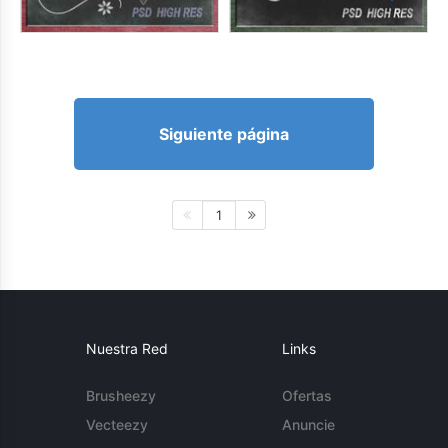
Siguiente página
1
Nuestra Red
Links
Brusheezy
Ofertas
Vecteezy
Anuncie