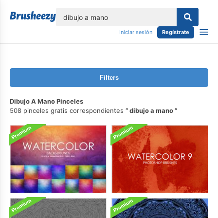
lose
Iniciar sesión
Regístrate
Filters
Dibujo A Mano Pinceles
508 pinceles gratis correspondientes
dibujo a mano