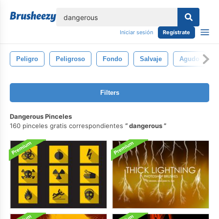
lose
Iniciar sesión
Regístrate
Peligro
Peligroso
Fondo
Salvaje
Agudo
Filters
Dangerous Pinceles
160 pinceles gratis correspondientes
dangerous