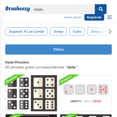
lose
Iniciar sesión
Regístrate
Jugando A Las Cartas
Juego
Cubo
Juego De Mesa
Filters
Dado Pinceles
60 pinceles gratis correspondientes
dado