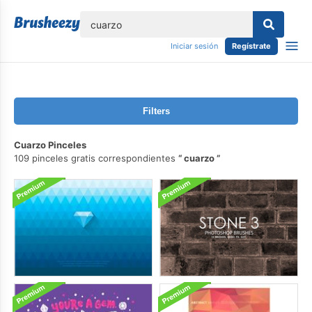
lose
Iniciar sesión
Regístrate
Filters
Cuarzo Pinceles
109 pinceles gratis correspondientes
cuarzo