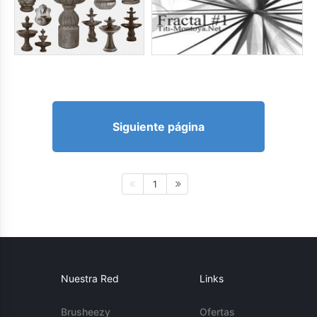
Siguiente página
1
Nuestra Red
Links
Brusheezy
Ofertas