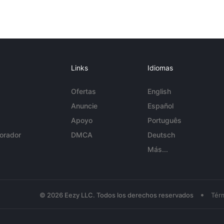
Links
Idiomas
Ofertas
English
Anuncie
Español
Apoyo
Português
orador
DMCA
Deutsch
Más...
•
© 2026 Eezy LLC. Todos los derechos reservados
Tér