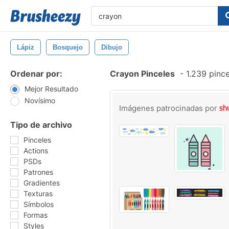
Lápiz
Bosquejo
Dibujo
Ordenar por:
Crayon Pinceles
-
1.239 pince
Mejor Resultado
Novísimo
Imágenes patrocinadas por
Tipo de archivo
Pinceles
Actions
PSDs
Patrones
Gradientes
Texturas
Símbolos
Formas
Styles