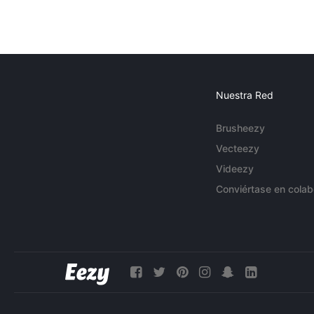
Nuestra Red
Brusheezy
Vecteezy
Videezy
Conviértase en colab