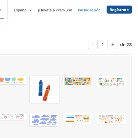
Regístrate
D
Español
¡Elevate a Premium!
Iniciar sesión
de 23
1