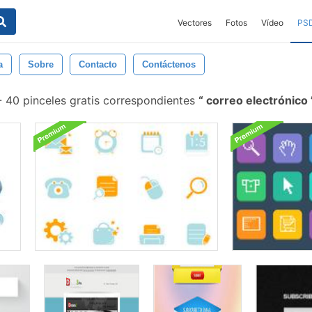
Vectores
Fotos
Vídeo
PS
a
Sobre
Contacto
Contáctenos
-
40 pinceles gratis correspondientes
correo electrónico