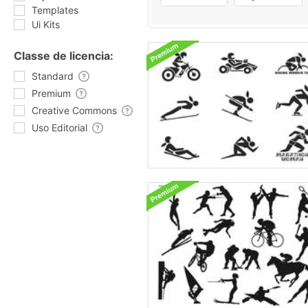
Templates
Ui Kits
Classe de licencia:
Standard
Premium
Creative Commons
Uso Editorial