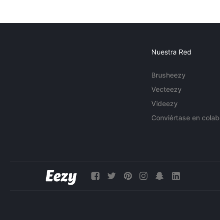
Nuestra Red
Brusheezy
Vecteezy
Videezy
Conviértase en colab