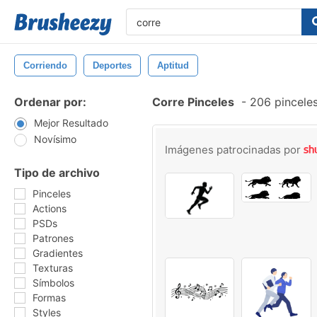
Corriendo
Deportes
Aptitud
Ordenar por:
Corre Pinceles
-
206 pinceles
Mejor Resultado
Novísimo
Imágenes patrocinadas por
Tipo de archivo
Pinceles
Actions
PSDs
Patrones
Gradientes
Texturas
Símbolos
Formas
Styles