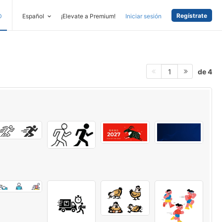
Regístrate
D
Español
¡Elevate a Premium!
Iniciar sesión
de 4
1