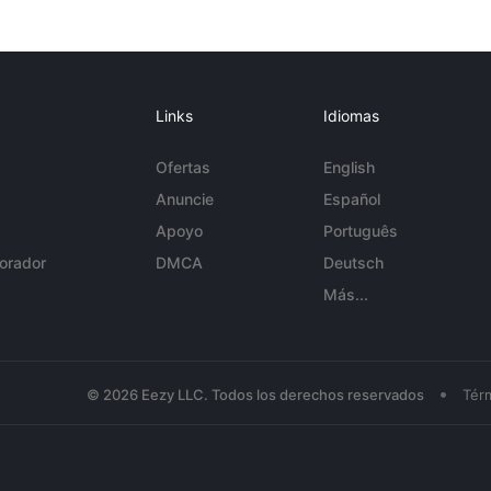
Links
Idiomas
Ofertas
English
Anuncie
Español
Apoyo
Português
orador
DMCA
Deutsch
Más...
•
© 2026 Eezy LLC. Todos los derechos reservados
Tér