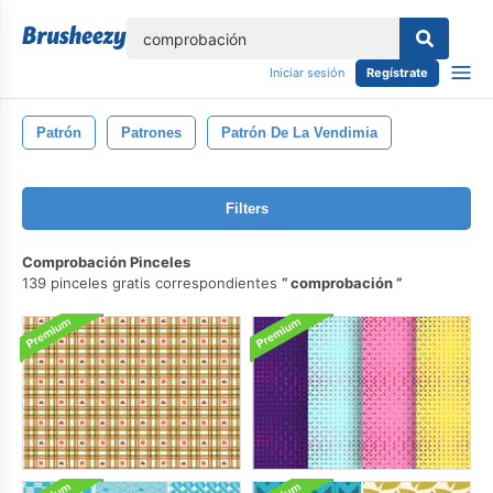
lose
Iniciar sesión
Regístrate
Patrón
Patrones
Patrón De La Vendimia
Filters
Comprobación Pinceles
139 pinceles gratis correspondientes
comprobación