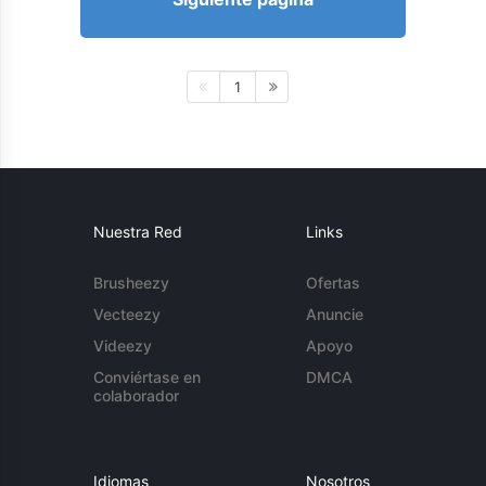
1
Nuestra Red
Links
Brusheezy
Ofertas
Vecteezy
Anuncie
Videezy
Apoyo
Conviértase en
DMCA
colaborador
Idiomas
Nosotros