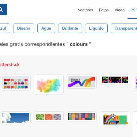
Vectores
Fotos
Vídeo
PS
zul
Diseño
Agua
Brillante
Líquido
Transparen
eles gratis correspondientes
colours