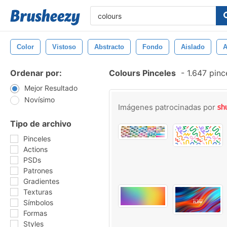
Color
Vistoso
Abstracto
Fondo
Aislado
A
Ordenar por:
Colours Pinceles
-
1.647 pinc
Mejor Resultado
Novísimo
Imágenes patrocinadas por
Tipo de archivo
Pinceles
Actions
PSDs
Patrones
Gradientes
Texturas
Símbolos
Formas
Styles