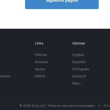
Siguiente página
Links
Idiomas
Ofertas
English
Anuncie
Español
Apoyo
Português
orador
DMCA
Deutsch
Más...
•
© 2026 Eezy LLC. Todos los derechos reservados
Tér