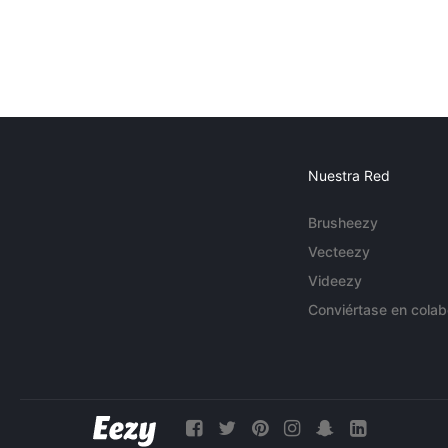
Nuestra Red
Brusheezy
Vecteezy
Videezy
Conviértase en colab