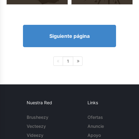
Siguiente página
1
Nuestra Red
Links
Brusheezy
Ofertas
Vecteezy
Anuncie
Videezy
Apoyo