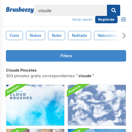
lose
Iniciar sesión
Regístrate
Cielo
Nubes
Nube
Nublado
Naturaleza
G
Filters
Cloude Pinceles
303 pinceles gratis correspondientes
cloude