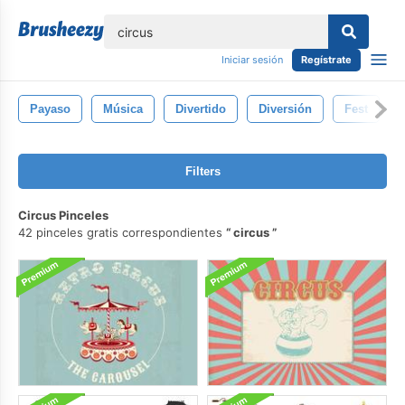
lose
Iniciar sesión
Regístrate
Payaso
Música
Divertido
Diversión
Fest
Filters
Circus Pinceles
42 pinceles gratis correspondientes
circus