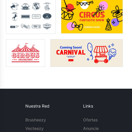
Nuestra Red
Links
Brusheezy
Ofertas
Vecteezy
Anuncie