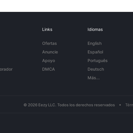
Links
Idiomas
Ofertas
English
Anuncie
Español
Apoyo
Português
orador
DMCA
Deutsch
Más...
•
© 2026 Eezy LLC. Todos los derechos reservados
Tér