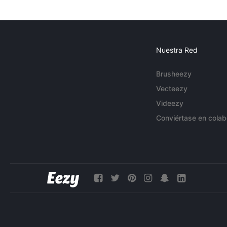
Nuestra Red
Brusheezy
Vecteezy
Videezy
Conviértase en colab