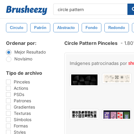
Circulo
Patrón
Abstracto
Fondo
Redondo
Ordenar por:
Circle Pattern Pinceles
-
1.80
Mejor Resultado
Novísimo
Imágenes patrocinadas por
Tipo de archivo
Pinceles
Actions
PSDs
Patrones
Gradientes
Texturas
Símbolos
Formas
Styles