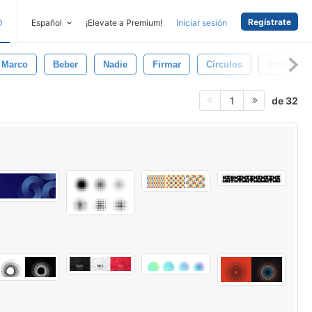
Regístrate
D
Español
¡Elevate a Premium!
Iniciar sesión
Marco
Beber
Nadie
Firmar
Círculos
Ornament
de 32
1