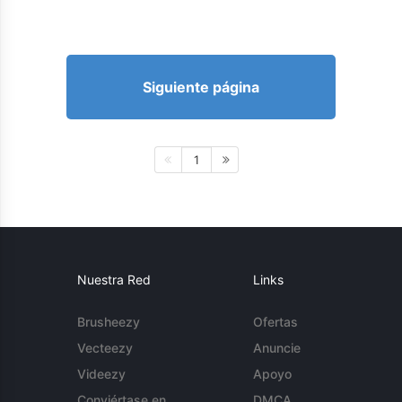
Siguiente página
1
Nuestra Red
Links
Brusheezy
Ofertas
Vecteezy
Anuncie
Videezy
Apoyo
Conviértase en
DMCA