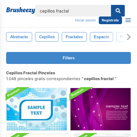
lose
Iniciar sesión
Regístrate
Abstracto
Cepillos
Fractales
Espacio
Polígon
Filters
Cepillos Fractal Pinceles
1.048 pinceles gratis correspondientes
cepillos fractal