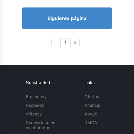
Siguiente página
1
Nuestra Red
Links
Brusheezy
Ofertas
Vecteezy
Anuncie
Videezy
Apoyo
Conviértase en
DMCA
colaborador