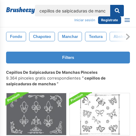
lose
Iniciar sesión
Regístrate
Fondo
Chapoteo
Manchar
Textura
Abstracto
Filters
Cepillos De Salpicaduras De Manchas Pinceles
9.364 pinceles gratis correspondientes
cepillos de
salpicaduras de manchas