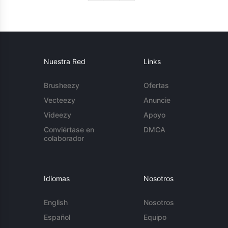
Nuestra Red
Links
Brusheezy
Ofertas
Vecteezy
Anuncie
Videezy
Apoyo
Conviértase en
DMCA
colaborador
Idiomas
Nosotros
English
Nosotros
Español
Equipo