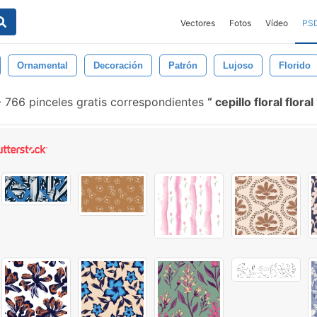
Vectores
Fotos
Vídeo
PS
Ornamental
Decoración
Patrón
Lujoso
Florido
-
766 pinceles gratis correspondientes
cepillo floral floral