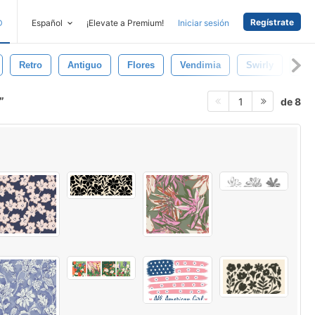
Regístrate
D
Español
¡Elevate a Premium!
Iniciar sesión
Retro
Antiguo
Flores
Vendimia
Swirly
Text
de 8
1