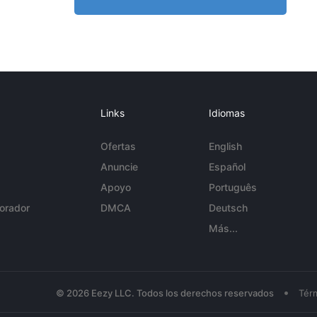
Links
Idiomas
Ofertas
English
Anuncie
Español
Apoyo
Português
orador
DMCA
Deutsch
Más...
•
© 2026 Eezy LLC. Todos los derechos reservados
Tér