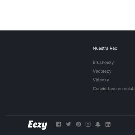
Nuestra Red
Brusheezy
Vecteezy
Videezy
Conviértase en colab