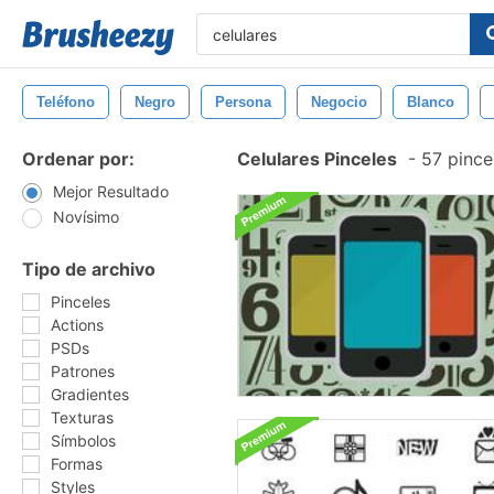
Teléfono
Negro
Persona
Negocio
Blanco
Ordenar por:
Celulares Pinceles
-
57 pince
Mejor Resultado
Novísimo
Tipo de archivo
Pinceles
Actions
PSDs
Patrones
Gradientes
Texturas
Símbolos
Formas
Styles