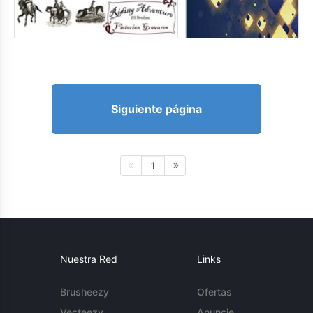
Siguiente página
1
Nuestra Red
Links
Brusheezy
Ofertas
Vecteezy
Anuncie