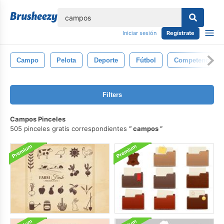
lose
Iniciar sesión
Regístrate
Campo
Pelota
Deporte
Fútbol
Competencia
Filters
Campos Pinceles
505 pinceles gratis correspondientes
campos