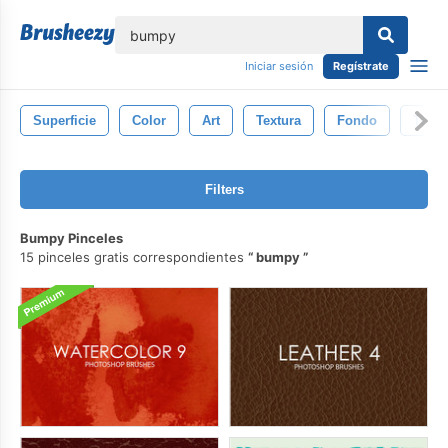
lose
Iniciar sesión
Regístrate
Superficie
Color
Art
Textura
Fondo
Textu
Filters
Bumpy Pinceles
15 pinceles gratis correspondientes
bumpy