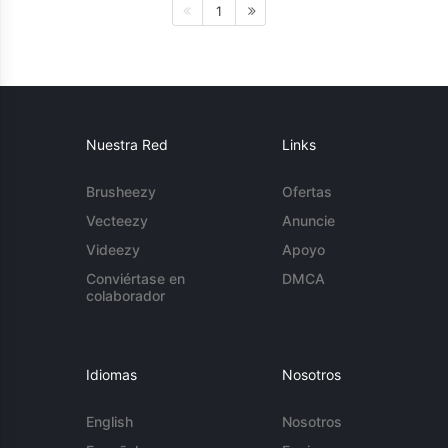
1
Nuestra Red
Links
Brusheezy
Ofertas
Vecteezy
Anuncie
Videezy
Apoyo
Conviértase en
DMCA
colaborador
Idiomas
Nosotros
English
Nosotros