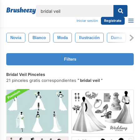
lose
Iniciar sesión
Regístrate
Novia
Blanco
Moda
Ilustración
Dama
Ves
Filters
Bridal Veil Pinceles
21 pinceles gratis correspondientes
bridal veil