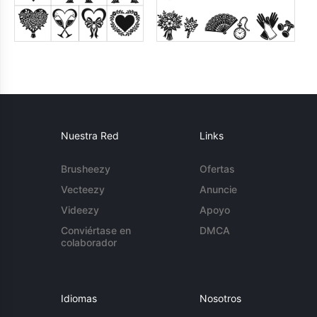
Nuestra Red
Links
Brusheezy
Ofertas
Vecteezy
Anuncie
Videezy
Apoyo
Conviértase en
DMCA
colaborador
Idiomas
Nosotros