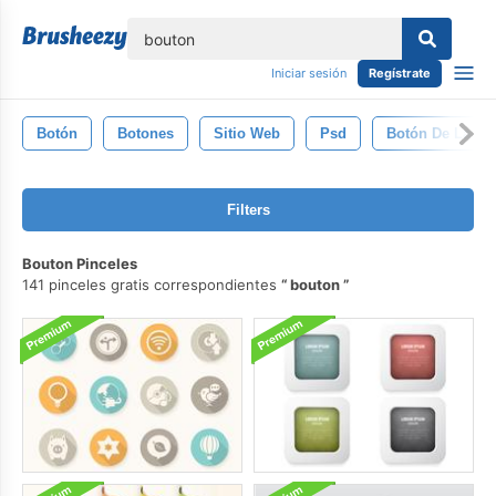
lose
Iniciar sesión
Regístrate
Botón
Botones
Sitio Web
Psd
Botón De La W
Filters
Bouton Pinceles
141 pinceles gratis correspondientes
bouton