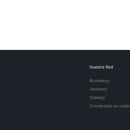
Nuestra Red
Brusheezy
Vecteezy
Videezy
Conviértase en colab