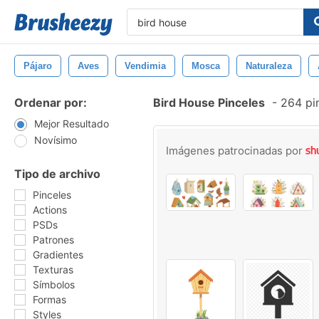
Pájaro
Aves
Vendimia
Mosca
Naturaleza
Ordenar por:
Bird House Pinceles
-
264 pin
Mejor Resultado
Novísimo
Imágenes patrocinadas por
Tipo de archivo
Pinceles
Actions
PSDs
Patrones
Gradientes
Texturas
Símbolos
Formas
Styles