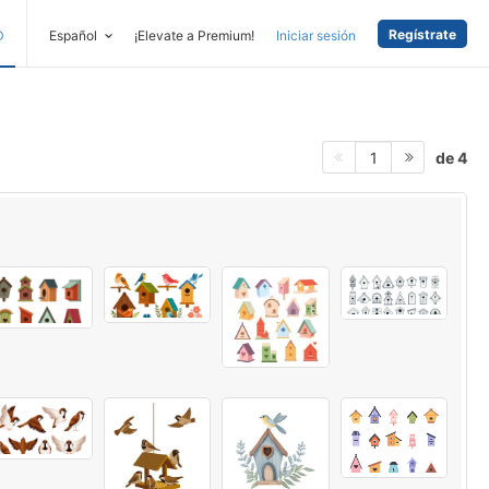
Regístrate
D
Español
¡Elevate a Premium!
Iniciar sesión
de 4
1