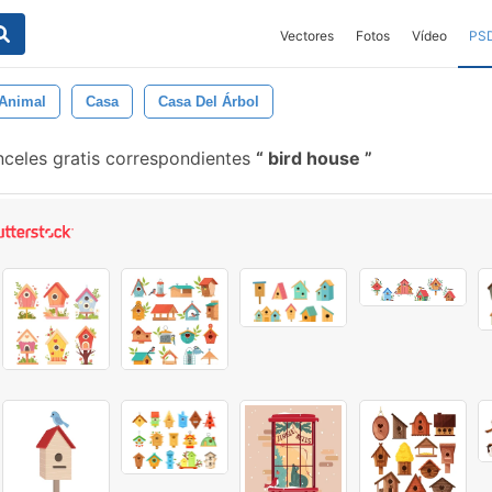
Vectores
Fotos
Vídeo
PS
Animal
Casa
Casa Del Árbol
celes gratis correspondientes
bird house