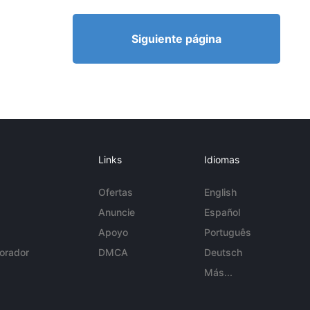
Siguiente página
Links
Idiomas
Ofertas
English
Anuncie
Español
Apoyo
Português
orador
DMCA
Deutsch
Más...