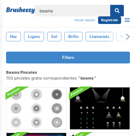
lose
Iniciar sesión
Regístrate
Haz
Ligero
Sol
Brillo
Llamarada
Ráfaga
Filters
Beams Pinceles
703 pinceles gratis correspondientes
beams