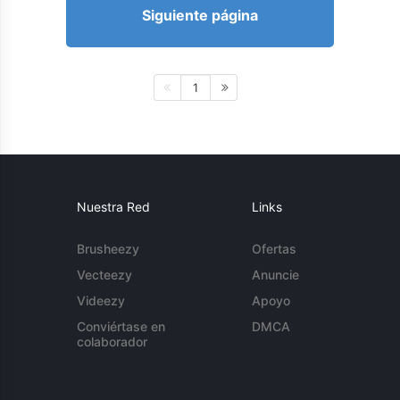
Siguiente página
1
Nuestra Red
Links
Brusheezy
Ofertas
Vecteezy
Anuncie
Videezy
Apoyo
Conviértase en
DMCA
colaborador