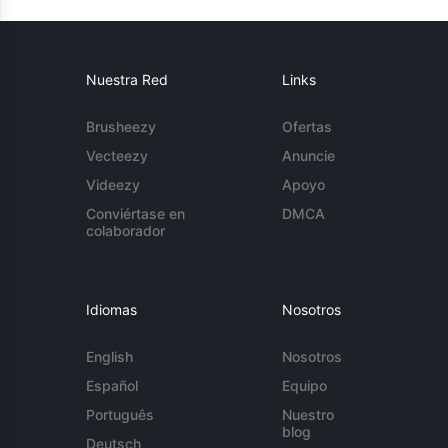
Nuestra Red
Links
Brusheezy
Ofertas
Vecteezy
Anuncie
Videezy
Apoyo
Conviértase en
DMCA
colaborador
Idiomas
Nosotros
English
Nosotros
Español
Equipo
Português
Nuestro
blog
Deutsch