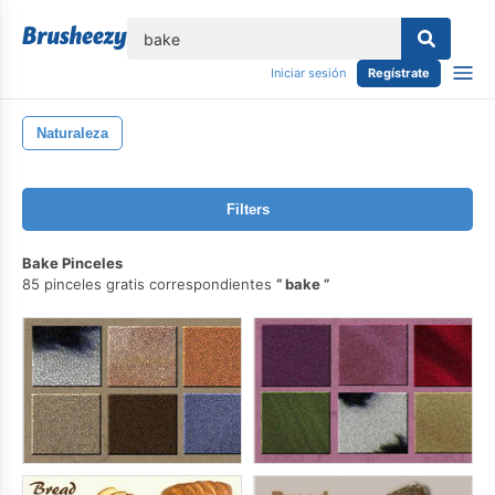
lose
Iniciar sesión
Regístrate
Naturaleza
Filters
Bake Pinceles
85 pinceles gratis correspondientes
bake