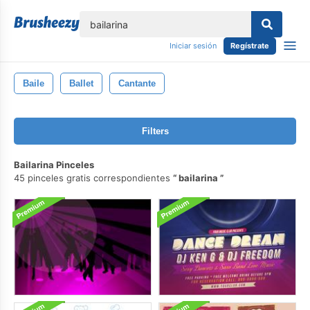
lose
Iniciar sesión
Regístrate
Baile
Ballet
Cantante
Filters
Bailarina Pinceles
45 pinceles gratis correspondientes
bailarina