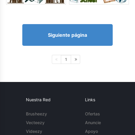
Siguiente página
1
Nuestra Red
Links
Brusheezy
Ofertas
Vecteezy
Anuncie
Videezy
Apoyo