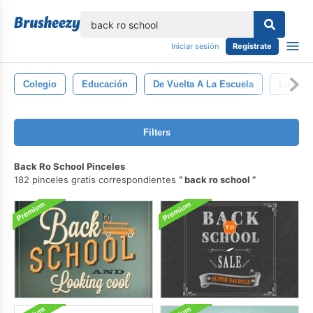
lose
Iniciar sesión
Regístrate
Colegio
Educación
De Vuelta A La Escuela
Libro
Filters
Back Ro School Pinceles
182 pinceles gratis correspondientes
back ro school