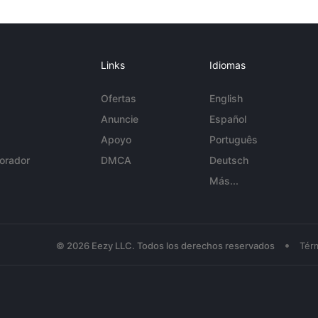
Links
Idiomas
Ofertas
English
Anuncie
Español
Apoyo
Português
orador
DMCA
Deutsch
Más...
•
© 2026 Eezy LLC. Todos los derechos reservados
Tér