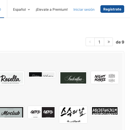
Regístrate
D
Español
¡Elevate a Premium!
Iniciar sesión
de 9
1