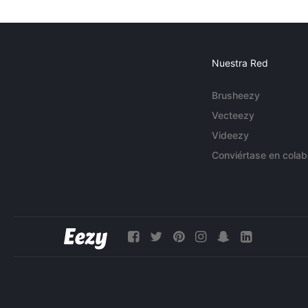
Nuestra Red
Brusheezy
Vecteezy
Videezy
Conviértase en colab