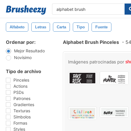
Alfabeto
Letras
Carta
Tipo
Fuente
Ordenar por:
Alphabet Brush Pinceles
-
54
Mejor Resultado
Novísimo
Imágenes patrocinadas por
Tipo de archivo
Pinceles
Actions
PSDs
Patrones
Gradientes
Texturas
Símbolos
Formas
Styles