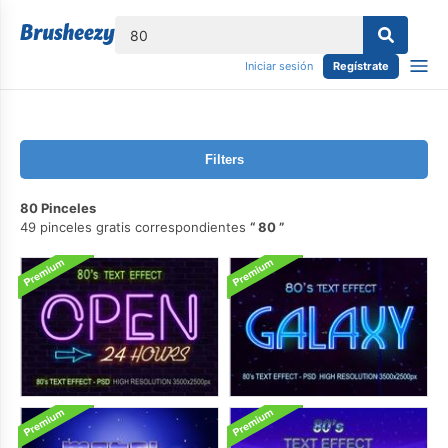
lose
Iniciar sesión
Regístrate
Filters
80 Pinceles
49 pinceles gratis correspondientes
80