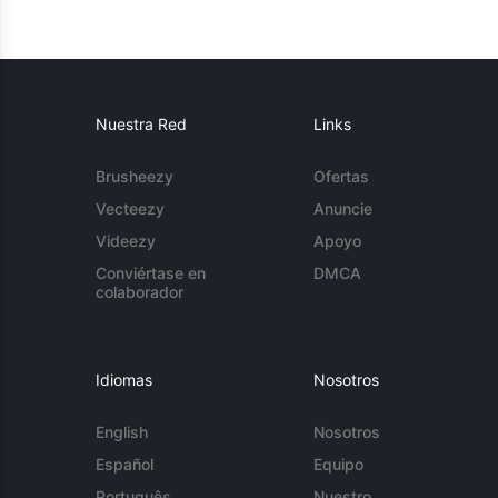
Nuestra Red
Links
Brusheezy
Ofertas
Vecteezy
Anuncie
Videezy
Apoyo
Conviértase en
DMCA
colaborador
Idiomas
Nosotros
English
Nosotros
Español
Equipo
Português
Nuestro