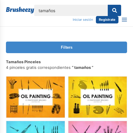
lose
Iniciar sesión
Regístrate
Filters
Tamaños Pinceles
4 pinceles gratis correspondientes
tamaños