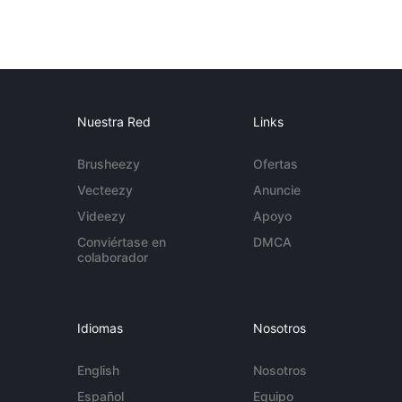
Nuestra Red
Links
Brusheezy
Ofertas
Vecteezy
Anuncie
Videezy
Apoyo
Conviértase en
DMCA
colaborador
Idiomas
Nosotros
English
Nosotros
Español
Equipo