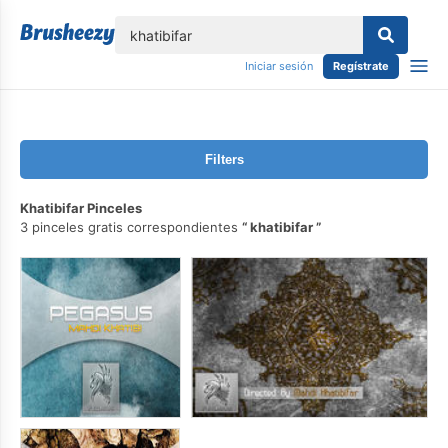
lose
Iniciar sesión
Regístrate
Filters
Khatibifar Pinceles
3 pinceles gratis correspondientes
khatibifar