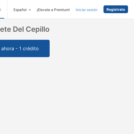
Regístrate
D
Español
¡Elevate a Premium!
Iniciar sesión
ete Del Cepillo
ahora - 1 crédito