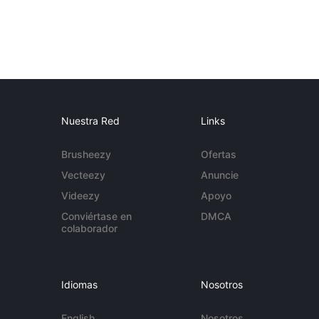
Nuestra Red
Links
Brusheezy
Ofertas
Vecteezy
Anuncie
Videezy
Apoyo
Conviértase en
DMCA
colaborador
Idiomas
Nosotros
English
Nosotros